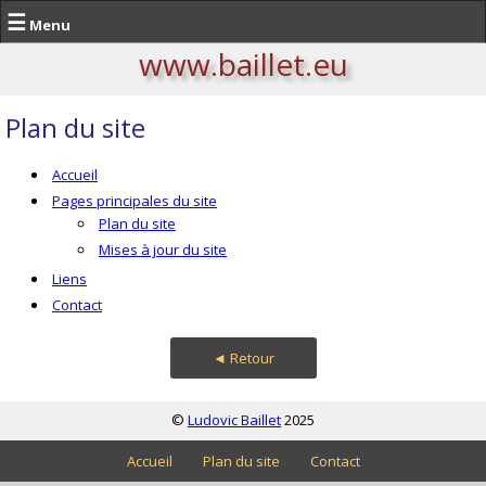
☰
Menu
www.baillet.eu
Plan du site
Accueil
Pages principales du site
Plan du site
Mises à jour du site
Liens
Contact
◄ Retour
©
Ludovic Baillet
2025
Accueil
Plan du site
Contact